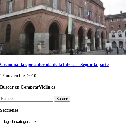
Cremona: la época dorada de la lutería – Segunda parte
17 noviembre, 2010
Buscar en ComprarViolin.es
Buscar:
Secciones
Secciones