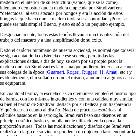
madera en el interior de su estructura (vamos, que se la come),
intentando demostrar que la madera empleada por Stradivari era
“defectuosa” al estar atacada por hongos y era la acción de estos
hongos la que hacía que la madera tuviera esa sonoridad, ¡Pero, se
puede ser más simple! Bueno, y esto es sólo un pequeño ejemplo.
Desgraciadamente, todas estas teorías llevan a una trivialización del
trabajo del maestro y a una simplificación de su éxito.
Dado el carácter mitómano de nuestra sociedad, es normal que todavía
se siga aceptando la existencia de ese secreto, pero todas las
explicaciones dadas, a día de hoy, se caen por su propio peso: la
madera que usó Stradivari es la misma que pudieron tener a su alcance
sus colegas de la época (
Guarneri
,
Rogeri
,
Ruggeri
,
H. Amati
, etc.) y,
evidentemente, el resultado no fue el mismo, aunque en algunos casos
se equiparara.
En cuanto al barniz, la escuela clásica cremonesa empleó el mismo tipo
de barniz, con los mismos ingredientes y con una calidad muy similar,
si bien el barniz de Stradivari destaca por su belleza y su trasparencia.
Y qué decir en cuanto al diseño. Nada de prácticas esotéricas ni
cálculos basados en la astrología. Stradivari basó sus diseños en un
principio estético básico y ampliamente utilizado en la época: la
proporción aurea. Todas las modificaciones y diseños que Stradivari
realizó a lo largo de su vida responden a un objetivo claro: encontrar la