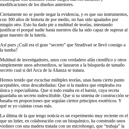
modificaciones de los diseños anteriores.
Ciertamente no se puede negar la evidencia, y es que sus instrumentos,
con 300 años de historia de por medio, no han sido igualados por
ningún otro. Esto ha dado pie a multitud de teorías, intentando
justificar el porqué nadie hasta nuestros día ha sido capaz de superar al
gran maestro de la lutería.
Así pues ¿Cuál era el gran “secreto” que Stradivari se llevó consigo a
la tumba?
Multitud de investigadores, unos con verdadero afán científico y otros
simplemente unos advenedizos, se lanzaron a la búsqueda de tamaño
secreto cual si del Arca de la Alianza se tratara.
Hemos tenido que escuchar múltiples teorías, unas hasta cierto punto
aceptables, otras descabelladas: Que si la madera que empleaba era
única y especialísima. Que si todo estaba en el barniz, cuya receta
guardaba un secreto indescifrable. Que si su sistema de construcción se
basaba en proporciones que seguían ciertos principios esotéricos. Y
qué se yo cuántas cosas más.
La última de la que tengo noticia es un experimento muy reciente en el
que un lutier, en colaboración con un bioquímico, ha construido unos
violines con una madera tratada con un microhongo, que “trabaja” la