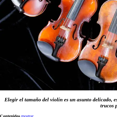
Elegir el tamaño del violín es un asunto delicado, e
trucos 
Contenidos
mostrar